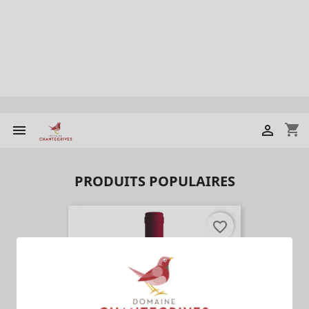
shopping_cart


PRODUITS POPULAIRES
favorite_border