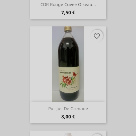
CDR Rouge Cuvée Oiseau...
Prix
7,50 €
favorite_border
Pur Jus De Grenade
Prix
8,00 €