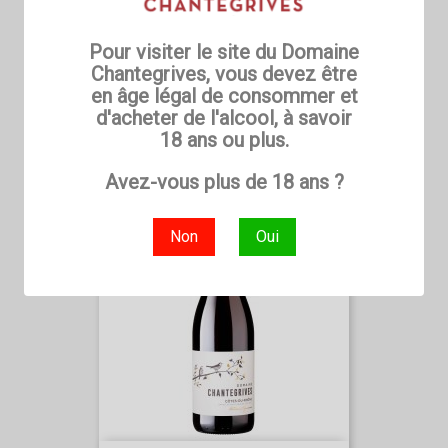
Pour visiter le site du Domaine
Chantegrives, vous devez être
en âge légal de consommer et
d'acheter de l'alcool, à savoir
CDR Rouge Cuvée Oiseau Rouge
18 ans ou plus.
Prix
7,70 €
Avez-vous plus de 18 ans ?
favorite_border
Non
Oui