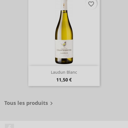
favorite_border
Laudun Blanc
Prix
11,50 €
Tous les produits

Facebook